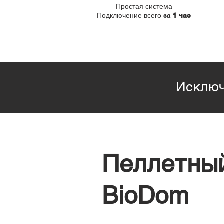
Простая система
Подключение всего
за
1 час
Исключ
Пеллетный
BioDom