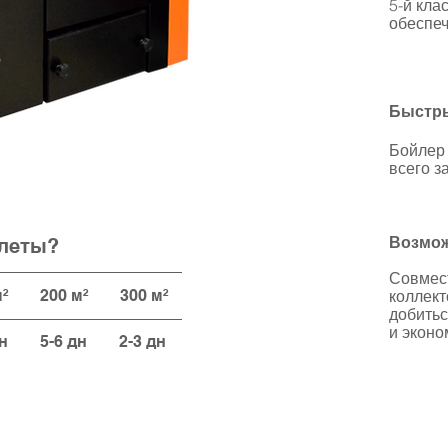
5-й кла
обеспеч
Быстры
Бойлер 
всего з
Возмо
ллеты?
Совмес
² 200 м² 300 м²
коллект
добить
и эконо
н
5-6 дн 2-3 дн