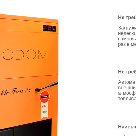
Не тре
Загрузк
неделю.
самоочи
раз в м
Не тре
Автомат
внешни
атмосфе
топлива
Наивыс