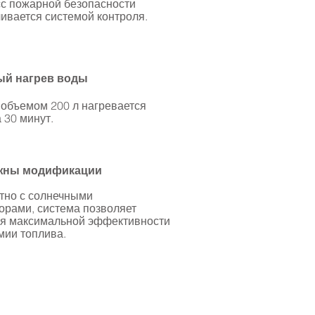
сс пожарной безопасности
ивается системой контроля.
й нагрев воды
объемом 200 л нагревается
а 30 минут.
жны модификации
тно с солнечными
орами, система позволяет
ся максимальной эффективности
мии топлива.