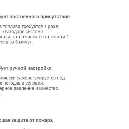
бует постоянного присутствия
а топлива требуется 1 раз в
 Благодаря системе
стки, котел чистится от копоти 1
есяц за 5 минут.
бует ручной настройки
ически саморегулируется под
е погодные условия,
рное давление и качество
.
шая защита от пожара