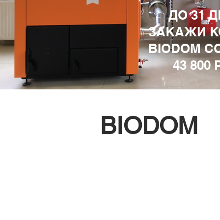
ДО 31 
ЗАКАЖИ К
BIODOM С
43 800
BIODOM